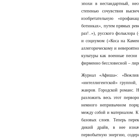
эпохи в нестандартный, нес
степенью сочувствия высве
изобретательную «профан
ботинках», путем прямых рев
раз!..»), русского фольклор
и социумом («Коса на Камен
аллегорическому и невероятн
культуры как военные песни
фирменно бессловесной – лир
Журнал «Афиша»: «Вежлив
«интеллигентской» группой,
жанров. Городской романс. 
разложить весь этот первор
немного непривычном поря
между собой и материалом. К 
базовых слоев. Теперь пере
дикий драйв, в нее изна
первобытную энергию, содер