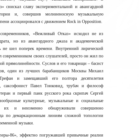
» снискал славу экспериментальной и авангардной
атории и, совершив молниеносную музыкальную
пени ассоциировался с движением Rock in Opposition.
современников, «Вежливый Отказ» исходил не из
драта, но из авангардного джаза и академической
ь не шел поперек времени. Внутренний лирический
ыл современником своих слушателей, просто он жил по
ой прямолинейности. Суслов и его товарищи – басист
ов, один из лучших барабанщиков Москвы Михаил
рефан и замещавший его полтора десятилетия
, саксофонист Павел Тонковид, трубач и философ
етеран и первый панк русского рока скрипач Сергей
нообразные культурные, музыкальные и социальные
али их и неизменно обнаруживали совершенно
ода по демаркационным линиям сложной топологии
временной музыки.
перы-86», эффектно погружавшей привычные реалии