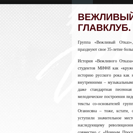
ВЕЖЛИВЫЙ 
ГЛАВКЛУБ. 2
Группа «Вежливый Отказ»,
празднуют свое 35-летие бол
История «Вежливого Отказа»
студентов МИФИ как «кружо
историю русского рока как 
внутренними – музыкальными
даже стандартная песенна
мелодические построения лид
тексты со-основателей гру
Оганисяна – тоже, кстати, 
уступили значительное мес
наследующему революцион
совместно с «Ночным Просп