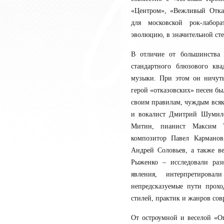
«Центром», «Вежливый Отказ
для московской рок-лабор
эволюцию, в значительной сте
В отличие от большинства 
стандартного блюзового ква
музыки. При этом он ничут
герой «отказовских» песен б
своим правилам, чуждым всяк
и вокалист Дмитрий Шумил
Митин, пианист Максим Т
композитор Павел Карманов
Андрей Соловьев, а также в
Рыженко – исследовали раз
явления, интерпретиров
непредсказуемые пути прох
стилей, практик и жанров со
От остроумной и веселой «О