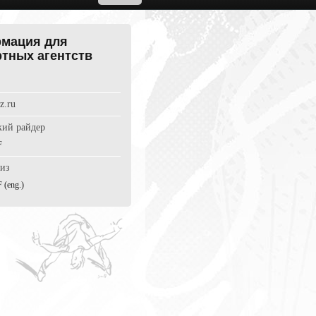
мация для
ртных агентств
z.ru
кий райдер
F
лиз
 (eng.)