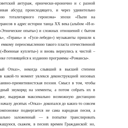
оветский антураж, ернически-иронично и с разной
чивая абсурд происходящего, и через удивительно
ацию тоталитарного героизма» эпохи «Пыли на
ерансов в адрес истории танца XX века (альбом «И-и-
а («Этнические опыты») и сложных отношений с бытом
ь», «Герань» и «Гуси-лебеди») музыканты пришли к
о емкому переосмыслению такого пласта отечественной
 («Военные куплеты») и вновь вернулись к чистой –
ике готовящейся к изданию программы «Романсы».
ый Отказ», некогда слывший в высшей степени
 в какой-то момент увлекся деконструкцией низовых
Наивно-примитивистская поэзия. Смысл в том, чтобы
одный звукоряд на элементы, а потом собрать их в
дке, выдержав максимально возможную дистанцию
началу десятых «Отказ» докопался до каких-то совсем
компоновке подвергается не сама народная песня, а
чально заложенный — в попытке транслировать
жащуюся, скажем, в песнях времен Гражданской: но,