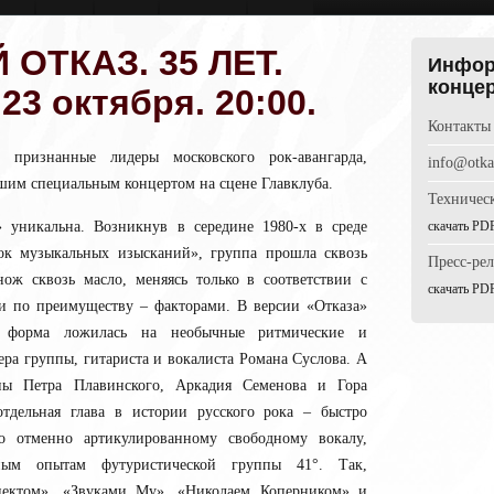
ОТКАЗ. 35 ЛЕТ.
Инфор
конце
3 октября. 20:00.
Контакты
 признанные лидеры московского рок-авангарда,
info@otka
ьшим специальным концертом на сцене Главклуба.
Техничес
 уникальна. Возникнув в середине 1980-х в среде
cкачать PD
к музыкальных изысканий», группа прошла сквозь
Пресс-ре
нож сквозь масло, меняясь только в соответствии с
cкачать PDF
 по преимуществу – факторами. В версии «Отказа»
я форма ложилась на необычные ритмические и
ера группы, гитариста и вокалиста Романа Суслова. А
ппы Петра Плавинского, Аркадия Семенова и Гора
отдельная глава в истории русского рока – быстро
то отменно артикулированному свободному вокалу,
ным опытам футуристической группы 41°. Так,
ектом», «Звуками Му», «Николаем Коперником» и