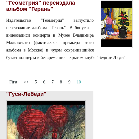
"Геометрия" переиздала
альбом "Герань"
Издательство "Геометрия" выпустило
переиздание альбома "Герань". В бонусах -
видеозаписи концерта в Музее Владимира
Маяковского (фактическая премьера этого
альбома в Москве) и чудом сохранившийся
бутлег концерта в безвременно закрытом клубе "Бедные Люди".
First
<<
5
6
7
8
9
10
"Гуси-Лебеди"